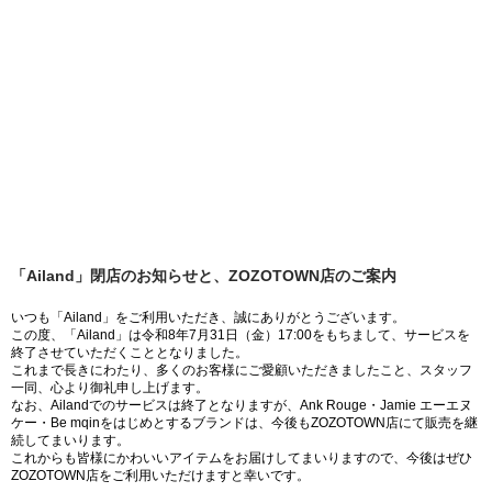
「Ailand」閉店のお知らせと、ZOZOTOWN店のご案内
いつも「Ailand」をご利用いただき、誠にありがとうございます。
この度、「Ailand」は令和8年7月31日（金）17:00をもちまして、サービスを
終了させていただくこととなりました。
これまで長きにわたり、多くのお客様にご愛顧いただきましたこと、スタッフ
一同、心より御礼申し上げます。
なお、Ailandでのサービスは終了となりますが、Ank Rouge・Jamie エーエヌ
ケー・Be mqinをはじめとするブランドは、今後もZOZOTOWN店にて販売を継
続してまいります。
これからも皆様にかわいいアイテムをお届けしてまいりますので、今後はぜひ
ZOZOTOWN店をご利用いただけますと幸いです。