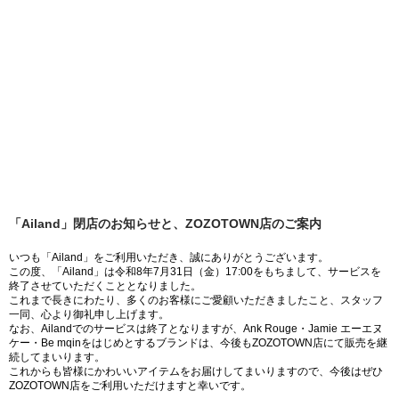
「Ailand」閉店のお知らせと、ZOZOTOWN店のご案内
いつも「Ailand」をご利用いただき、誠にありがとうございます。
この度、「Ailand」は令和8年7月31日（金）17:00をもちまして、サービスを
終了させていただくこととなりました。
これまで長きにわたり、多くのお客様にご愛顧いただきましたこと、スタッフ
一同、心より御礼申し上げます。
なお、Ailandでのサービスは終了となりますが、Ank Rouge・Jamie エーエヌ
ケー・Be mqinをはじめとするブランドは、今後もZOZOTOWN店にて販売を継
続してまいります。
これからも皆様にかわいいアイテムをお届けしてまいりますので、今後はぜひ
ZOZOTOWN店をご利用いただけますと幸いです。