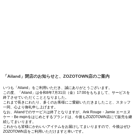
「Ailand」閉店のお知らせと、ZOZOTOWN店のご案内
いつも「Ailand」をご利用いただき、誠にありがとうございます。
この度、「Ailand」は令和8年7月31日（金）17:00をもちまして、サービスを
終了させていただくこととなりました。
これまで長きにわたり、多くのお客様にご愛顧いただきましたこと、スタッフ
一同、心より御礼申し上げます。
なお、Ailandでのサービスは終了となりますが、Ank Rouge・Jamie エーエヌ
ケー・Be mqinをはじめとするブランドは、今後もZOZOTOWN店にて販売を継
続してまいります。
これからも皆様にかわいいアイテムをお届けしてまいりますので、今後はぜひ
ZOZOTOWN店をご利用いただけますと幸いです。