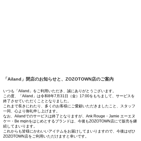
「Ailand」閉店のお知らせと、ZOZOTOWN店のご案内
いつも「Ailand」をご利用いただき、誠にありがとうございます。
この度、「Ailand」は令和8年7月31日（金）17:00をもちまして、サービスを
終了させていただくこととなりました。
これまで長きにわたり、多くのお客様にご愛顧いただきましたこと、スタッフ
一同、心より御礼申し上げます。
なお、Ailandでのサービスは終了となりますが、Ank Rouge・Jamie エーエヌ
ケー・Be mqinをはじめとするブランドは、今後もZOZOTOWN店にて販売を継
続してまいります。
これからも皆様にかわいいアイテムをお届けしてまいりますので、今後はぜひ
ZOZOTOWN店をご利用いただけますと幸いです。