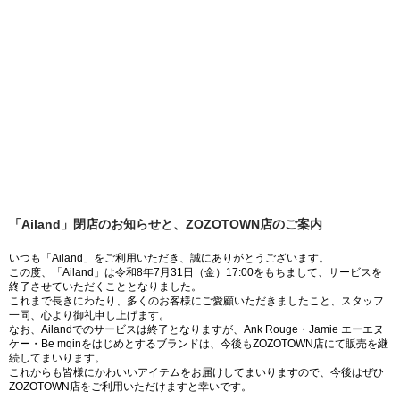
「Ailand」閉店のお知らせと、ZOZOTOWN店のご案内
いつも「Ailand」をご利用いただき、誠にありがとうございます。
この度、「Ailand」は令和8年7月31日（金）17:00をもちまして、サービスを
終了させていただくこととなりました。
これまで長きにわたり、多くのお客様にご愛顧いただきましたこと、スタッフ
一同、心より御礼申し上げます。
なお、Ailandでのサービスは終了となりますが、Ank Rouge・Jamie エーエヌ
ケー・Be mqinをはじめとするブランドは、今後もZOZOTOWN店にて販売を継
続してまいります。
これからも皆様にかわいいアイテムをお届けしてまいりますので、今後はぜひ
ZOZOTOWN店をご利用いただけますと幸いです。