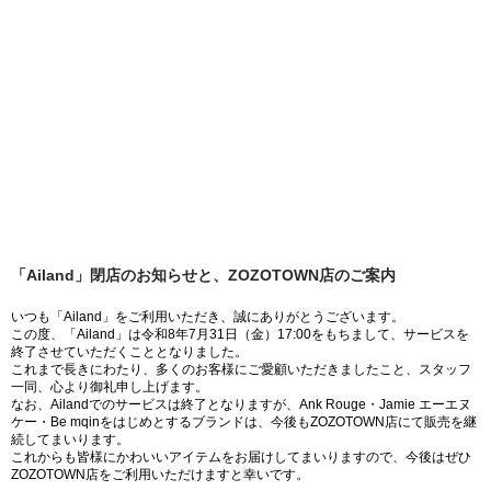
「Ailand」閉店のお知らせと、ZOZOTOWN店のご案内
いつも「Ailand」をご利用いただき、誠にありがとうございます。
この度、「Ailand」は令和8年7月31日（金）17:00をもちまして、サービスを
終了させていただくこととなりました。
これまで長きにわたり、多くのお客様にご愛顧いただきましたこと、スタッフ
一同、心より御礼申し上げます。
なお、Ailandでのサービスは終了となりますが、Ank Rouge・Jamie エーエヌ
ケー・Be mqinをはじめとするブランドは、今後もZOZOTOWN店にて販売を継
続してまいります。
これからも皆様にかわいいアイテムをお届けしてまいりますので、今後はぜひ
ZOZOTOWN店をご利用いただけますと幸いです。