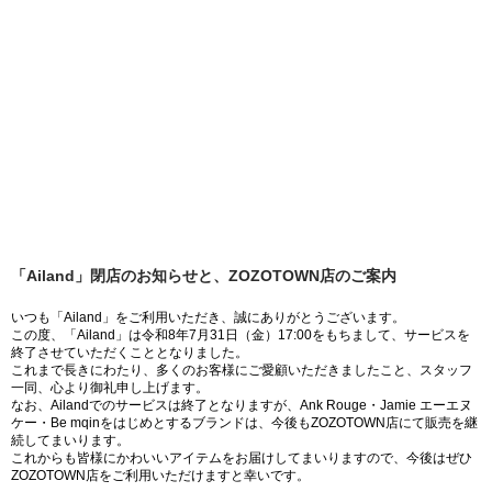
「Ailand」閉店のお知らせと、ZOZOTOWN店のご案内
いつも「Ailand」をご利用いただき、誠にありがとうございます。
この度、「Ailand」は令和8年7月31日（金）17:00をもちまして、サービスを
終了させていただくこととなりました。
これまで長きにわたり、多くのお客様にご愛顧いただきましたこと、スタッフ
一同、心より御礼申し上げます。
なお、Ailandでのサービスは終了となりますが、Ank Rouge・Jamie エーエヌ
ケー・Be mqinをはじめとするブランドは、今後もZOZOTOWN店にて販売を継
続してまいります。
これからも皆様にかわいいアイテムをお届けしてまいりますので、今後はぜひ
ZOZOTOWN店をご利用いただけますと幸いです。