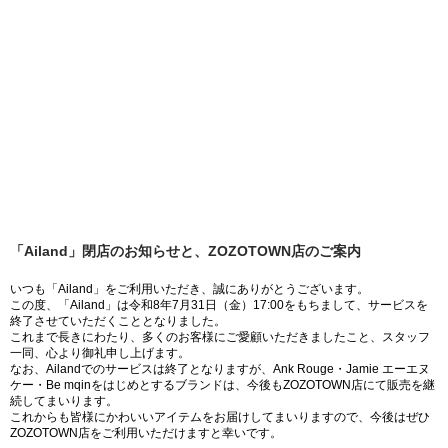
「Ailand」閉店のお知らせと、ZOZOTOWN店のご案内
いつも「Ailand」をご利用いただき、誠にありがとうございます。
この度、「Ailand」は令和8年7月31日（金）17:00をもちまして、サービスを
終了させていただくこととなりました。
これまで長きにわたり、多くのお客様にご愛顧いただきましたこと、スタッフ
一同、心より御礼申し上げます。
なお、Ailandでのサービスは終了となりますが、Ank Rouge・Jamie エーエヌ
ケー・Be mqinをはじめとするブランドは、今後もZOZOTOWN店にて販売を継
続してまいります。
これからも皆様にかわいいアイテムをお届けしてまいりますので、今後はぜひ
ZOZOTOWN店をご利用いただけますと幸いです。