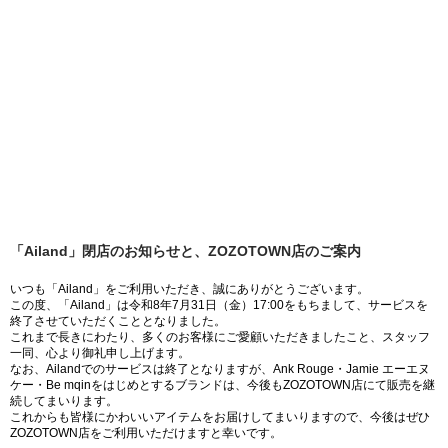
「Ailand」閉店のお知らせと、ZOZOTOWN店のご案内
いつも「Ailand」をご利用いただき、誠にありがとうございます。
この度、「Ailand」は令和8年7月31日（金）17:00をもちまして、サービスを
終了させていただくこととなりました。
これまで長きにわたり、多くのお客様にご愛顧いただきましたこと、スタッフ
一同、心より御礼申し上げます。
なお、Ailandでのサービスは終了となりますが、Ank Rouge・Jamie エーエヌ
ケー・Be mqinをはじめとするブランドは、今後もZOZOTOWN店にて販売を継
続してまいります。
これからも皆様にかわいいアイテムをお届けしてまいりますので、今後はぜひ
ZOZOTOWN店をご利用いただけますと幸いです。