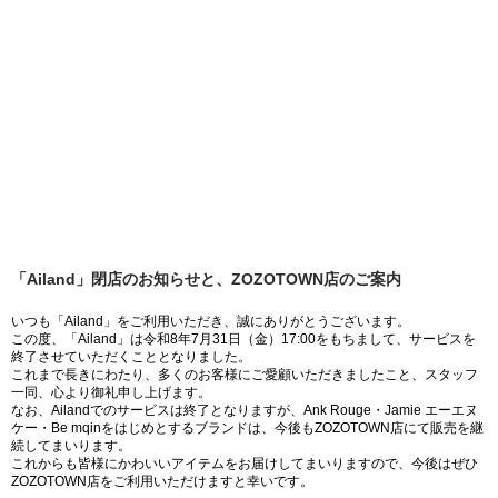
「Ailand」閉店のお知らせと、ZOZOTOWN店のご案内
いつも「Ailand」をご利用いただき、誠にありがとうございます。
この度、「Ailand」は令和8年7月31日（金）17:00をもちまして、サービスを
終了させていただくこととなりました。
これまで長きにわたり、多くのお客様にご愛顧いただきましたこと、スタッフ
一同、心より御礼申し上げます。
なお、Ailandでのサービスは終了となりますが、Ank Rouge・Jamie エーエヌ
ケー・Be mqinをはじめとするブランドは、今後もZOZOTOWN店にて販売を継
続してまいります。
これからも皆様にかわいいアイテムをお届けしてまいりますので、今後はぜひ
ZOZOTOWN店をご利用いただけますと幸いです。