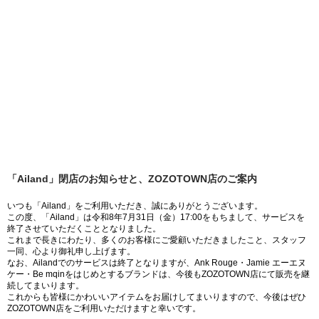
「Ailand」閉店のお知らせと、ZOZOTOWN店のご案内
いつも「Ailand」をご利用いただき、誠にありがとうございます。
この度、「Ailand」は令和8年7月31日（金）17:00をもちまして、サービスを
終了させていただくこととなりました。
これまで長きにわたり、多くのお客様にご愛顧いただきましたこと、スタッフ
一同、心より御礼申し上げます。
なお、Ailandでのサービスは終了となりますが、Ank Rouge・Jamie エーエヌ
ケー・Be mqinをはじめとするブランドは、今後もZOZOTOWN店にて販売を継
続してまいります。
これからも皆様にかわいいアイテムをお届けしてまいりますので、今後はぜひ
ZOZOTOWN店をご利用いただけますと幸いです。