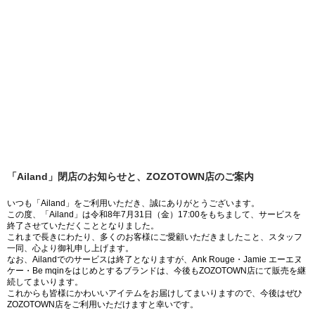
「Ailand」閉店のお知らせと、ZOZOTOWN店のご案内
いつも「Ailand」をご利用いただき、誠にありがとうございます。
この度、「Ailand」は令和8年7月31日（金）17:00をもちまして、サービスを
終了させていただくこととなりました。
これまで長きにわたり、多くのお客様にご愛顧いただきましたこと、スタッフ
一同、心より御礼申し上げます。
なお、Ailandでのサービスは終了となりますが、Ank Rouge・Jamie エーエヌ
ケー・Be mqinをはじめとするブランドは、今後もZOZOTOWN店にて販売を継
続してまいります。
これからも皆様にかわいいアイテムをお届けしてまいりますので、今後はぜひ
ZOZOTOWN店をご利用いただけますと幸いです。