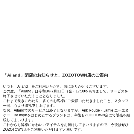
「Ailand」閉店のお知らせと、ZOZOTOWN店のご案内
いつも「Ailand」をご利用いただき、誠にありがとうございます。
この度、「Ailand」は令和8年7月31日（金）17:00をもちまして、サービスを
終了させていただくこととなりました。
これまで長きにわたり、多くのお客様にご愛顧いただきましたこと、スタッフ
一同、心より御礼申し上げます。
なお、Ailandでのサービスは終了となりますが、Ank Rouge・Jamie エーエヌ
ケー・Be mqinをはじめとするブランドは、今後もZOZOTOWN店にて販売を継
続してまいります。
これからも皆様にかわいいアイテムをお届けしてまいりますので、今後はぜひ
ZOZOTOWN店をご利用いただけますと幸いです。