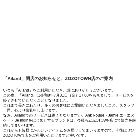
「Ailand」閉店のお知らせと、ZOZOTOWN店のご案内
いつも「Ailand」をご利用いただき、誠にありがとうございます。
この度、「Ailand」は令和8年7月31日（金）17:00をもちまして、サービスを
終了させていただくこととなりました。
これまで長きにわたり、多くのお客様にご愛顧いただきましたこと、スタッフ
一同、心より御礼申し上げます。
なお、Ailandでのサービスは終了となりますが、Ank Rouge・Jamie エーエヌ
ケー・Be mqinをはじめとするブランドは、今後もZOZOTOWN店にて販売を継
続してまいります。
これからも皆様にかわいいアイテムをお届けしてまいりますので、今後はぜひ
ZOZOTOWN店をご利用いただけますと幸いです。