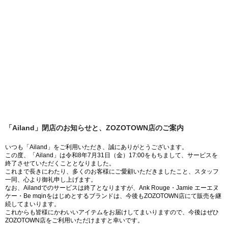
「Ailand」閉店のお知らせと、ZOZOTOWN店のご案内
いつも「Ailand」をご利用いただき、誠にありがとうございます。
この度、「Ailand」は令和8年7月31日（金）17:00をもちまして、サービスを
終了させていただくこととなりました。
これまで長きにわたり、多くのお客様にご愛顧いただきましたこと、スタッフ
一同、心より御礼申し上げます。
なお、Ailandでのサービスは終了となりますが、Ank Rouge・Jamie エーエヌ
ケー・Be mqinをはじめとするブランドは、今後もZOZOTOWN店にて販売を継
続してまいります。
これからも皆様にかわいいアイテムをお届けしてまいりますので、今後はぜひ
ZOZOTOWN店をご利用いただけますと幸いです。