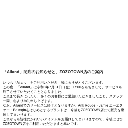
「Ailand」閉店のお知らせと、ZOZOTOWN店のご案内
いつも「Ailand」をご利用いただき、誠にありがとうございます。
この度、「Ailand」は令和8年7月31日（金）17:00をもちまして、サービスを
終了させていただくこととなりました。
これまで長きにわたり、多くのお客様にご愛顧いただきましたこと、スタッフ
一同、心より御礼申し上げます。
なお、Ailandでのサービスは終了となりますが、Ank Rouge・Jamie エーエヌ
ケー・Be mqinをはじめとするブランドは、今後もZOZOTOWN店にて販売を継
続してまいります。
これからも皆様にかわいいアイテムをお届けしてまいりますので、今後はぜひ
ZOZOTOWN店をご利用いただけますと幸いです。