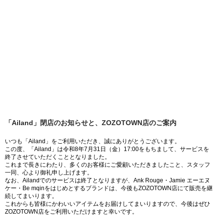
「Ailand」閉店のお知らせと、ZOZOTOWN店のご案内
いつも「Ailand」をご利用いただき、誠にありがとうございます。
この度、「Ailand」は令和8年7月31日（金）17:00をもちまして、サービスを
終了させていただくこととなりました。
これまで長きにわたり、多くのお客様にご愛顧いただきましたこと、スタッフ
一同、心より御礼申し上げます。
なお、Ailandでのサービスは終了となりますが、Ank Rouge・Jamie エーエヌ
ケー・Be mqinをはじめとするブランドは、今後もZOZOTOWN店にて販売を継
続してまいります。
これからも皆様にかわいいアイテムをお届けしてまいりますので、今後はぜひ
ZOZOTOWN店をご利用いただけますと幸いです。