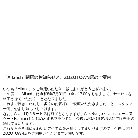
「Ailand」閉店のお知らせと、ZOZOTOWN店のご案内
いつも「Ailand」をご利用いただき、誠にありがとうございます。
この度、「Ailand」は令和8年7月31日（金）17:00をもちまして、サービスを
終了させていただくこととなりました。
これまで長きにわたり、多くのお客様にご愛顧いただきましたこと、スタッフ
一同、心より御礼申し上げます。
なお、Ailandでのサービスは終了となりますが、Ank Rouge・Jamie エーエヌ
ケー・Be mqinをはじめとするブランドは、今後もZOZOTOWN店にて販売を継
続してまいります。
これからも皆様にかわいいアイテムをお届けしてまいりますので、今後はぜひ
ZOZOTOWN店をご利用いただけますと幸いです。