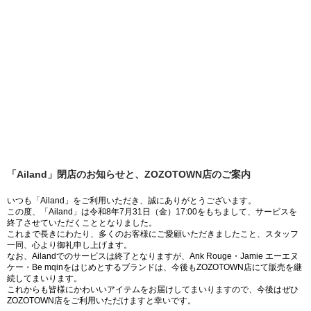
「Ailand」閉店のお知らせと、ZOZOTOWN店のご案内
いつも「Ailand」をご利用いただき、誠にありがとうございます。
この度、「Ailand」は令和8年7月31日（金）17:00をもちまして、サービスを
終了させていただくこととなりました。
これまで長きにわたり、多くのお客様にご愛顧いただきましたこと、スタッフ
一同、心より御礼申し上げます。
なお、Ailandでのサービスは終了となりますが、Ank Rouge・Jamie エーエヌ
ケー・Be mqinをはじめとするブランドは、今後もZOZOTOWN店にて販売を継
続してまいります。
これからも皆様にかわいいアイテムをお届けしてまいりますので、今後はぜひ
ZOZOTOWN店をご利用いただけますと幸いです。