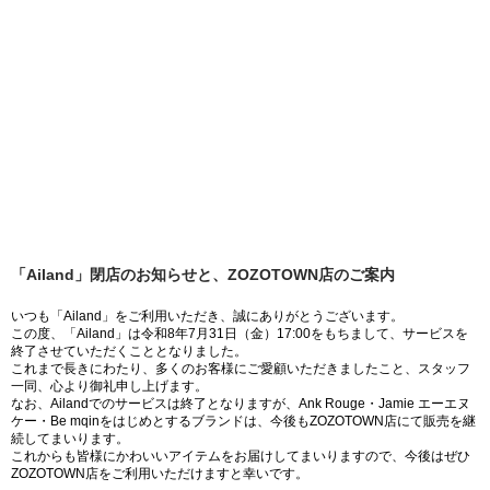
「Ailand」閉店のお知らせと、ZOZOTOWN店のご案内
いつも「Ailand」をご利用いただき、誠にありがとうございます。
この度、「Ailand」は令和8年7月31日（金）17:00をもちまして、サービスを
終了させていただくこととなりました。
これまで長きにわたり、多くのお客様にご愛顧いただきましたこと、スタッフ
一同、心より御礼申し上げます。
なお、Ailandでのサービスは終了となりますが、Ank Rouge・Jamie エーエヌ
ケー・Be mqinをはじめとするブランドは、今後もZOZOTOWN店にて販売を継
続してまいります。
これからも皆様にかわいいアイテムをお届けしてまいりますので、今後はぜひ
ZOZOTOWN店をご利用いただけますと幸いです。