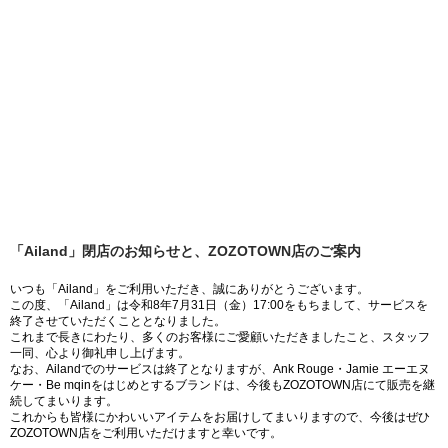
「Ailand」閉店のお知らせと、ZOZOTOWN店のご案内
いつも「Ailand」をご利用いただき、誠にありがとうございます。
この度、「Ailand」は令和8年7月31日（金）17:00をもちまして、サービスを
終了させていただくこととなりました。
これまで長きにわたり、多くのお客様にご愛顧いただきましたこと、スタッフ
一同、心より御礼申し上げます。
なお、Ailandでのサービスは終了となりますが、Ank Rouge・Jamie エーエヌ
ケー・Be mqinをはじめとするブランドは、今後もZOZOTOWN店にて販売を継
続してまいります。
これからも皆様にかわいいアイテムをお届けしてまいりますので、今後はぜひ
ZOZOTOWN店をご利用いただけますと幸いです。