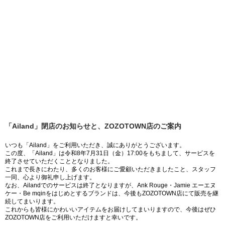
「Ailand」閉店のお知らせと、ZOZOTOWN店のご案内
いつも「Ailand」をご利用いただき、誠にありがとうございます。
この度、「Ailand」は令和8年7月31日（金）17:00をもちまして、サービスを
終了させていただくこととなりました。
これまで長きにわたり、多くのお客様にご愛顧いただきましたこと、スタッフ
一同、心より御礼申し上げます。
なお、Ailandでのサービスは終了となりますが、Ank Rouge・Jamie エーエヌ
ケー・Be mqinをはじめとするブランドは、今後もZOZOTOWN店にて販売を継
続してまいります。
これからも皆様にかわいいアイテムをお届けしてまいりますので、今後はぜひ
ZOZOTOWN店をご利用いただけますと幸いです。