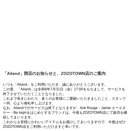
「Ailand」閉店のお知らせと、ZOZOTOWN店のご案内
いつも「Ailand」をご利用いただき、誠にありがとうございます。
この度、「Ailand」は令和8年7月31日（金）17:00をもちまして、サービスを
終了させていただくこととなりました。
これまで長きにわたり、多くのお客様にご愛顧いただきましたこと、スタッフ
一同、心より御礼申し上げます。
なお、Ailandでのサービスは終了となりますが、Ank Rouge・Jamie エーエヌ
ケー・Be mqinをはじめとするブランドは、今後もZOZOTOWN店にて販売を継
続してまいります。
これからも皆様にかわいいアイテムをお届けしてまいりますので、今後はぜひ
ZOZOTOWN店をご利用いただけますと幸いです。