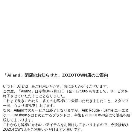
「Ailand」閉店のお知らせと、ZOZOTOWN店のご案内
いつも「Ailand」をご利用いただき、誠にありがとうございます。
この度、「Ailand」は令和8年7月31日（金）17:00をもちまして、サービスを
終了させていただくこととなりました。
これまで長きにわたり、多くのお客様にご愛顧いただきましたこと、スタッフ
一同、心より御礼申し上げます。
なお、Ailandでのサービスは終了となりますが、Ank Rouge・Jamie エーエヌ
ケー・Be mqinをはじめとするブランドは、今後もZOZOTOWN店にて販売を継
続してまいります。
これからも皆様にかわいいアイテムをお届けしてまいりますので、今後はぜひ
ZOZOTOWN店をご利用いただけますと幸いです。