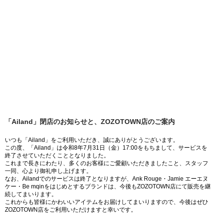
「Ailand」閉店のお知らせと、ZOZOTOWN店のご案内
いつも「Ailand」をご利用いただき、誠にありがとうございます。
この度、「Ailand」は令和8年7月31日（金）17:00をもちまして、サービスを
終了させていただくこととなりました。
これまで長きにわたり、多くのお客様にご愛顧いただきましたこと、スタッフ
一同、心より御礼申し上げます。
なお、Ailandでのサービスは終了となりますが、Ank Rouge・Jamie エーエヌ
ケー・Be mqinをはじめとするブランドは、今後もZOZOTOWN店にて販売を継
続してまいります。
これからも皆様にかわいいアイテムをお届けしてまいりますので、今後はぜひ
ZOZOTOWN店をご利用いただけますと幸いです。