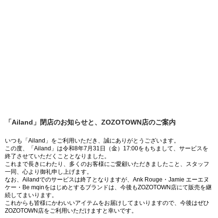
「Ailand」閉店のお知らせと、ZOZOTOWN店のご案内
いつも「Ailand」をご利用いただき、誠にありがとうございます。
この度、「Ailand」は令和8年7月31日（金）17:00をもちまして、サービスを
終了させていただくこととなりました。
これまで長きにわたり、多くのお客様にご愛顧いただきましたこと、スタッフ
一同、心より御礼申し上げます。
なお、Ailandでのサービスは終了となりますが、Ank Rouge・Jamie エーエヌ
ケー・Be mqinをはじめとするブランドは、今後もZOZOTOWN店にて販売を継
続してまいります。
これからも皆様にかわいいアイテムをお届けしてまいりますので、今後はぜひ
ZOZOTOWN店をご利用いただけますと幸いです。