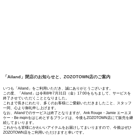
「Ailand」閉店のお知らせと、ZOZOTOWN店のご案内
いつも「Ailand」をご利用いただき、誠にありがとうございます。
この度、「Ailand」は令和8年7月31日（金）17:00をもちまして、サービスを
終了させていただくこととなりました。
これまで長きにわたり、多くのお客様にご愛顧いただきましたこと、スタッフ
一同、心より御礼申し上げます。
なお、Ailandでのサービスは終了となりますが、Ank Rouge・Jamie エーエヌ
ケー・Be mqinをはじめとするブランドは、今後もZOZOTOWN店にて販売を継
続してまいります。
これからも皆様にかわいいアイテムをお届けしてまいりますので、今後はぜひ
ZOZOTOWN店をご利用いただけますと幸いです。