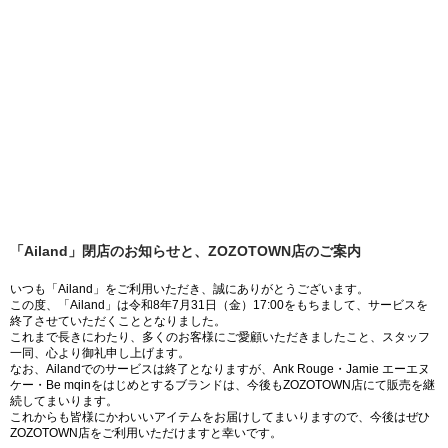
「Ailand」閉店のお知らせと、ZOZOTOWN店のご案内
いつも「Ailand」をご利用いただき、誠にありがとうございます。
この度、「Ailand」は令和8年7月31日（金）17:00をもちまして、サービスを
終了させていただくこととなりました。
これまで長きにわたり、多くのお客様にご愛顧いただきましたこと、スタッフ
一同、心より御礼申し上げます。
なお、Ailandでのサービスは終了となりますが、Ank Rouge・Jamie エーエヌ
ケー・Be mqinをはじめとするブランドは、今後もZOZOTOWN店にて販売を継
続してまいります。
これからも皆様にかわいいアイテムをお届けしてまいりますので、今後はぜひ
ZOZOTOWN店をご利用いただけますと幸いです。