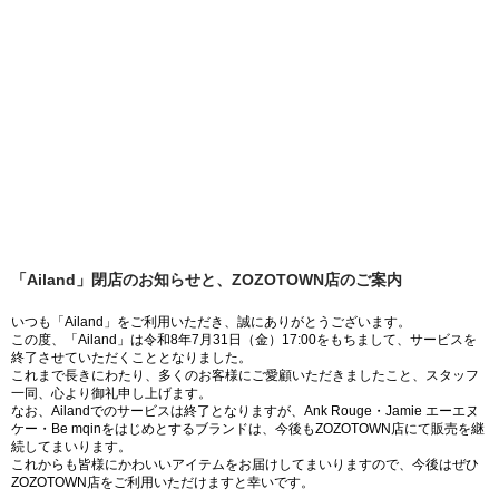
「Ailand」閉店のお知らせと、ZOZOTOWN店のご案内
いつも「Ailand」をご利用いただき、誠にありがとうございます。
この度、「Ailand」は令和8年7月31日（金）17:00をもちまして、サービスを
終了させていただくこととなりました。
これまで長きにわたり、多くのお客様にご愛顧いただきましたこと、スタッフ
一同、心より御礼申し上げます。
なお、Ailandでのサービスは終了となりますが、Ank Rouge・Jamie エーエヌ
ケー・Be mqinをはじめとするブランドは、今後もZOZOTOWN店にて販売を継
続してまいります。
これからも皆様にかわいいアイテムをお届けしてまいりますので、今後はぜひ
ZOZOTOWN店をご利用いただけますと幸いです。