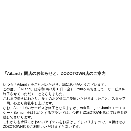
「Ailand」閉店のお知らせと、ZOZOTOWN店のご案内
いつも「Ailand」をご利用いただき、誠にありがとうございます。
この度、「Ailand」は令和8年7月31日（金）17:00をもちまして、サービスを
終了させていただくこととなりました。
これまで長きにわたり、多くのお客様にご愛顧いただきましたこと、スタッフ
一同、心より御礼申し上げます。
なお、Ailandでのサービスは終了となりますが、Ank Rouge・Jamie エーエヌ
ケー・Be mqinをはじめとするブランドは、今後もZOZOTOWN店にて販売を継
続してまいります。
これからも皆様にかわいいアイテムをお届けしてまいりますので、今後はぜひ
ZOZOTOWN店をご利用いただけますと幸いです。