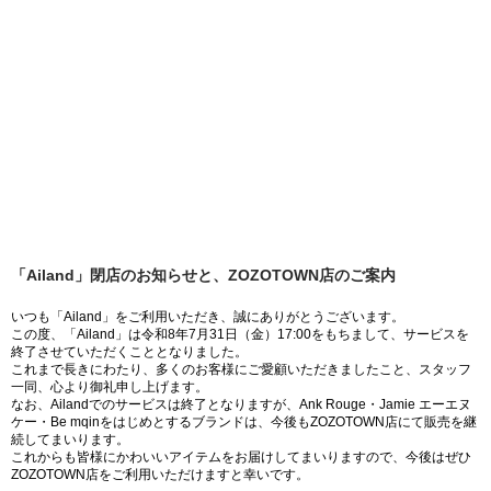
「Ailand」閉店のお知らせと、ZOZOTOWN店のご案内
いつも「Ailand」をご利用いただき、誠にありがとうございます。
この度、「Ailand」は令和8年7月31日（金）17:00をもちまして、サービスを
終了させていただくこととなりました。
これまで長きにわたり、多くのお客様にご愛顧いただきましたこと、スタッフ
一同、心より御礼申し上げます。
なお、Ailandでのサービスは終了となりますが、Ank Rouge・Jamie エーエヌ
ケー・Be mqinをはじめとするブランドは、今後もZOZOTOWN店にて販売を継
続してまいります。
これからも皆様にかわいいアイテムをお届けしてまいりますので、今後はぜひ
ZOZOTOWN店をご利用いただけますと幸いです。