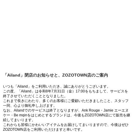
「Ailand」閉店のお知らせと、ZOZOTOWN店のご案内
いつも「Ailand」をご利用いただき、誠にありがとうございます。
この度、「Ailand」は令和8年7月31日（金）17:00をもちまして、サービスを
終了させていただくこととなりました。
これまで長きにわたり、多くのお客様にご愛顧いただきましたこと、スタッフ
一同、心より御礼申し上げます。
なお、Ailandでのサービスは終了となりますが、Ank Rouge・Jamie エーエヌ
ケー・Be mqinをはじめとするブランドは、今後もZOZOTOWN店にて販売を継
続してまいります。
これからも皆様にかわいいアイテムをお届けしてまいりますので、今後はぜひ
ZOZOTOWN店をご利用いただけますと幸いです。