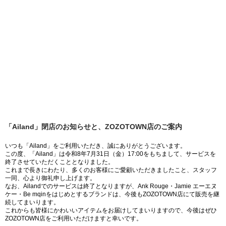
「Ailand」閉店のお知らせと、ZOZOTOWN店のご案内
いつも「Ailand」をご利用いただき、誠にありがとうございます。
この度、「Ailand」は令和8年7月31日（金）17:00をもちまして、サービスを
終了させていただくこととなりました。
これまで長きにわたり、多くのお客様にご愛顧いただきましたこと、スタッフ
一同、心より御礼申し上げます。
なお、Ailandでのサービスは終了となりますが、Ank Rouge・Jamie エーエヌ
ケー・Be mqinをはじめとするブランドは、今後もZOZOTOWN店にて販売を継
続してまいります。
これからも皆様にかわいいアイテムをお届けしてまいりますので、今後はぜひ
ZOZOTOWN店をご利用いただけますと幸いです。