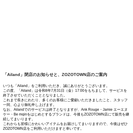
「Ailand」閉店のお知らせと、ZOZOTOWN店のご案内
いつも「Ailand」をご利用いただき、誠にありがとうございます。
この度、「Ailand」は令和8年7月31日（金）17:00をもちまして、サービスを
終了させていただくこととなりました。
これまで長きにわたり、多くのお客様にご愛顧いただきましたこと、スタッフ
一同、心より御礼申し上げます。
なお、Ailandでのサービスは終了となりますが、Ank Rouge・Jamie エーエヌ
ケー・Be mqinをはじめとするブランドは、今後もZOZOTOWN店にて販売を継
続してまいります。
これからも皆様にかわいいアイテムをお届けしてまいりますので、今後はぜひ
ZOZOTOWN店をご利用いただけますと幸いです。