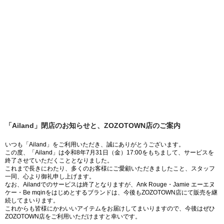
「Ailand」閉店のお知らせと、ZOZOTOWN店のご案内
いつも「Ailand」をご利用いただき、誠にありがとうございます。
この度、「Ailand」は令和8年7月31日（金）17:00をもちまして、サービスを
終了させていただくこととなりました。
これまで長きにわたり、多くのお客様にご愛顧いただきましたこと、スタッフ
一同、心より御礼申し上げます。
なお、Ailandでのサービスは終了となりますが、Ank Rouge・Jamie エーエヌ
ケー・Be mqinをはじめとするブランドは、今後もZOZOTOWN店にて販売を継
続してまいります。
これからも皆様にかわいいアイテムをお届けしてまいりますので、今後はぜひ
ZOZOTOWN店をご利用いただけますと幸いです。