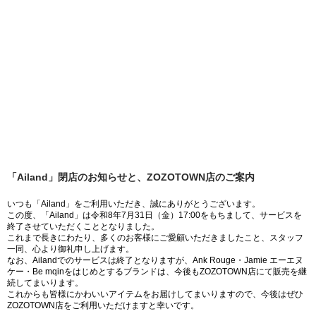
「Ailand」閉店のお知らせと、ZOZOTOWN店のご案内
いつも「Ailand」をご利用いただき、誠にありがとうございます。
この度、「Ailand」は令和8年7月31日（金）17:00をもちまして、サービスを
終了させていただくこととなりました。
これまで長きにわたり、多くのお客様にご愛顧いただきましたこと、スタッフ
一同、心より御礼申し上げます。
なお、Ailandでのサービスは終了となりますが、Ank Rouge・Jamie エーエヌ
ケー・Be mqinをはじめとするブランドは、今後もZOZOTOWN店にて販売を継
続してまいります。
これからも皆様にかわいいアイテムをお届けしてまいりますので、今後はぜひ
ZOZOTOWN店をご利用いただけますと幸いです。