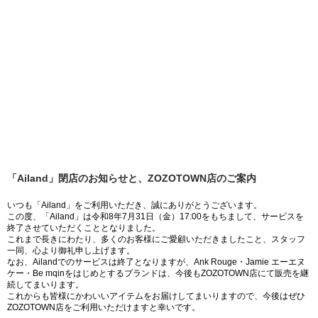
「Ailand」閉店のお知らせと、ZOZOTOWN店のご案内
いつも「Ailand」をご利用いただき、誠にありがとうございます。
この度、「Ailand」は令和8年7月31日（金）17:00をもちまして、サービスを
終了させていただくこととなりました。
これまで長きにわたり、多くのお客様にご愛顧いただきましたこと、スタッフ
一同、心より御礼申し上げます。
なお、Ailandでのサービスは終了となりますが、Ank Rouge・Jamie エーエヌ
ケー・Be mqinをはじめとするブランドは、今後もZOZOTOWN店にて販売を継
続してまいります。
これからも皆様にかわいいアイテムをお届けしてまいりますので、今後はぜひ
ZOZOTOWN店をご利用いただけますと幸いです。