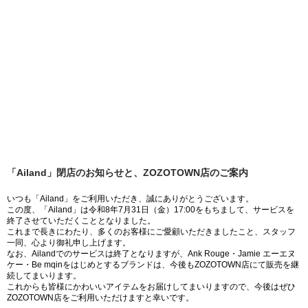
「Ailand」閉店のお知らせと、ZOZOTOWN店のご案内
いつも「Ailand」をご利用いただき、誠にありがとうございます。
この度、「Ailand」は令和8年7月31日（金）17:00をもちまして、サービスを
終了させていただくこととなりました。
これまで長きにわたり、多くのお客様にご愛顧いただきましたこと、スタッフ
一同、心より御礼申し上げます。
なお、Ailandでのサービスは終了となりますが、Ank Rouge・Jamie エーエヌ
ケー・Be mqinをはじめとするブランドは、今後もZOZOTOWN店にて販売を継
続してまいります。
これからも皆様にかわいいアイテムをお届けしてまいりますので、今後はぜひ
ZOZOTOWN店をご利用いただけますと幸いです。