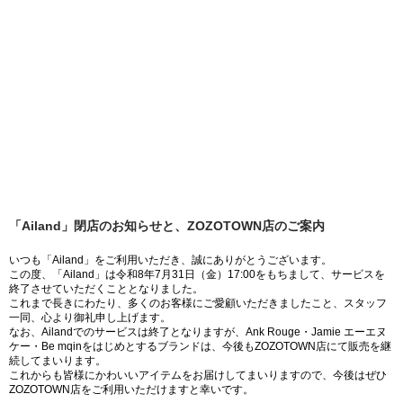
「Ailand」閉店のお知らせと、ZOZOTOWN店のご案内
いつも「Ailand」をご利用いただき、誠にありがとうございます。
この度、「Ailand」は令和8年7月31日（金）17:00をもちまして、サービスを
終了させていただくこととなりました。
これまで長きにわたり、多くのお客様にご愛顧いただきましたこと、スタッフ
一同、心より御礼申し上げます。
なお、Ailandでのサービスは終了となりますが、Ank Rouge・Jamie エーエヌ
ケー・Be mqinをはじめとするブランドは、今後もZOZOTOWN店にて販売を継
続してまいります。
これからも皆様にかわいいアイテムをお届けしてまいりますので、今後はぜひ
ZOZOTOWN店をご利用いただけますと幸いです。