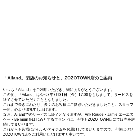
「Ailand」閉店のお知らせと、ZOZOTOWN店のご案内
いつも「Ailand」をご利用いただき、誠にありがとうございます。
この度、「Ailand」は令和8年7月31日（金）17:00をもちまして、サービスを
終了させていただくこととなりました。
これまで長きにわたり、多くのお客様にご愛顧いただきましたこと、スタッフ
一同、心より御礼申し上げます。
なお、Ailandでのサービスは終了となりますが、Ank Rouge・Jamie エーエヌ
ケー・Be mqinをはじめとするブランドは、今後もZOZOTOWN店にて販売を継
続してまいります。
これからも皆様にかわいいアイテムをお届けしてまいりますので、今後はぜひ
ZOZOTOWN店をご利用いただけますと幸いです。