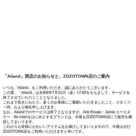
「Ailand」閉店のお知らせと、ZOZOTOWN店のご案内
いつも「Ailand」をご利用いただき、誠にありがとうございます。
この度、「Ailand」は令和8年7月31日（金）17:00をもちまして、サービスを
終了させていただくこととなりました。
これまで長きにわたり、多くのお客様にご愛顧いただきましたこと、スタッフ
一同、心より御礼申し上げます。
なお、Ailandでのサービスは終了となりますが、Ank Rouge・Jamie エーエヌ
ケー・Be mqinをはじめとするブランドは、今後もZOZOTOWN店にて販売を継
続してまいります。
これからも皆様にかわいいアイテムをお届けしてまいりますので、今後はぜひ
ZOZOTOWN店をご利用いただけますと幸いです。