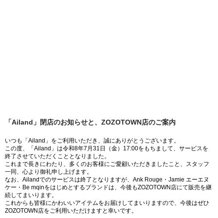
「Ailand」閉店のお知らせと、ZOZOTOWN店のご案内
いつも「Ailand」をご利用いただき、誠にありがとうございます。
この度、「Ailand」は令和8年7月31日（金）17:00をもちまして、サービスを
終了させていただくこととなりました。
これまで長きにわたり、多くのお客様にご愛顧いただきましたこと、スタッフ
一同、心より御礼申し上げます。
なお、Ailandでのサービスは終了となりますが、Ank Rouge・Jamie エーエヌ
ケー・Be mqinをはじめとするブランドは、今後もZOZOTOWN店にて販売を継
続してまいります。
これからも皆様にかわいいアイテムをお届けしてまいりますので、今後はぜひ
ZOZOTOWN店をご利用いただけますと幸いです。