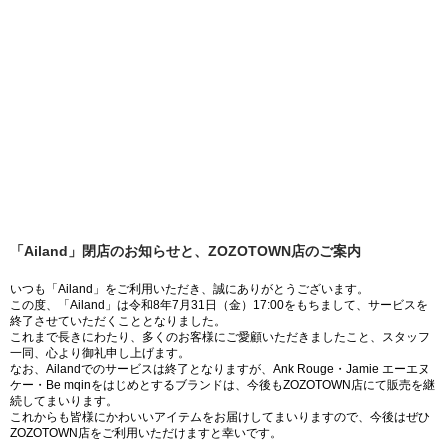
「Ailand」閉店のお知らせと、ZOZOTOWN店のご案内
いつも「Ailand」をご利用いただき、誠にありがとうございます。
この度、「Ailand」は令和8年7月31日（金）17:00をもちまして、サービスを
終了させていただくこととなりました。
これまで長きにわたり、多くのお客様にご愛顧いただきましたこと、スタッフ
一同、心より御礼申し上げます。
なお、Ailandでのサービスは終了となりますが、Ank Rouge・Jamie エーエヌ
ケー・Be mqinをはじめとするブランドは、今後もZOZOTOWN店にて販売を継
続してまいります。
これからも皆様にかわいいアイテムをお届けしてまいりますので、今後はぜひ
ZOZOTOWN店をご利用いただけますと幸いです。