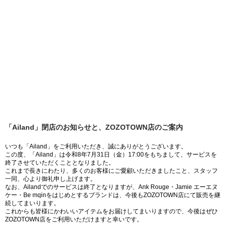
「Ailand」閉店のお知らせと、ZOZOTOWN店のご案内
いつも「Ailand」をご利用いただき、誠にありがとうございます。
この度、「Ailand」は令和8年7月31日（金）17:00をもちまして、サービスを
終了させていただくこととなりました。
これまで長きにわたり、多くのお客様にご愛顧いただきましたこと、スタッフ
一同、心より御礼申し上げます。
なお、Ailandでのサービスは終了となりますが、Ank Rouge・Jamie エーエヌ
ケー・Be mqinをはじめとするブランドは、今後もZOZOTOWN店にて販売を継
続してまいります。
これからも皆様にかわいいアイテムをお届けしてまいりますので、今後はぜひ
ZOZOTOWN店をご利用いただけますと幸いです。