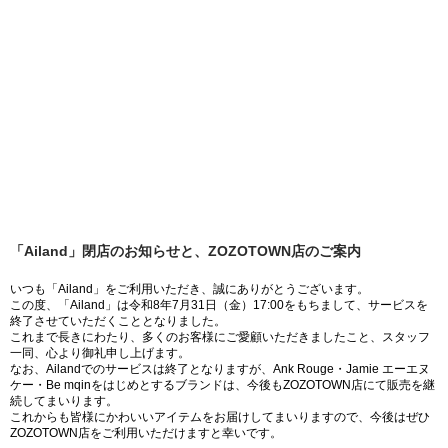
「Ailand」閉店のお知らせと、ZOZOTOWN店のご案内
いつも「Ailand」をご利用いただき、誠にありがとうございます。
この度、「Ailand」は令和8年7月31日（金）17:00をもちまして、サービスを
終了させていただくこととなりました。
これまで長きにわたり、多くのお客様にご愛顧いただきましたこと、スタッフ
一同、心より御礼申し上げます。
なお、Ailandでのサービスは終了となりますが、Ank Rouge・Jamie エーエヌ
ケー・Be mqinをはじめとするブランドは、今後もZOZOTOWN店にて販売を継
続してまいります。
これからも皆様にかわいいアイテムをお届けしてまいりますので、今後はぜひ
ZOZOTOWN店をご利用いただけますと幸いです。