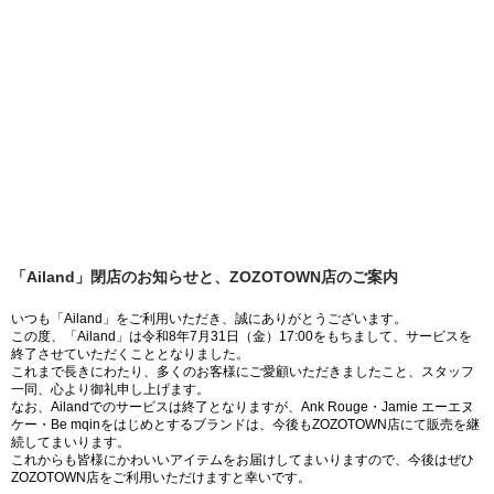
「Ailand」閉店のお知らせと、ZOZOTOWN店のご案内
いつも「Ailand」をご利用いただき、誠にありがとうございます。
この度、「Ailand」は令和8年7月31日（金）17:00をもちまして、サービスを
終了させていただくこととなりました。
これまで長きにわたり、多くのお客様にご愛顧いただきましたこと、スタッフ
一同、心より御礼申し上げます。
なお、Ailandでのサービスは終了となりますが、Ank Rouge・Jamie エーエヌ
ケー・Be mqinをはじめとするブランドは、今後もZOZOTOWN店にて販売を継
続してまいります。
これからも皆様にかわいいアイテムをお届けしてまいりますので、今後はぜひ
ZOZOTOWN店をご利用いただけますと幸いです。