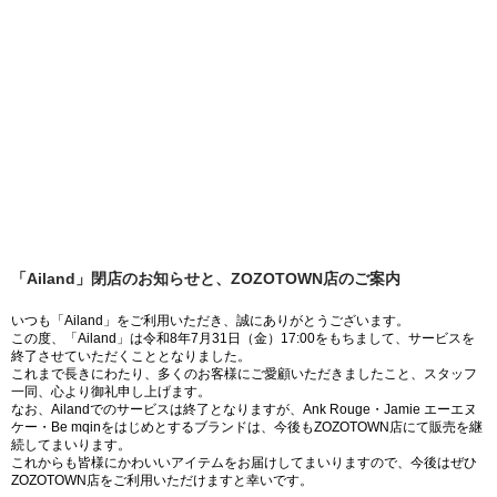
「Ailand」閉店のお知らせと、ZOZOTOWN店のご案内
いつも「Ailand」をご利用いただき、誠にありがとうございます。
この度、「Ailand」は令和8年7月31日（金）17:00をもちまして、サービスを
終了させていただくこととなりました。
これまで長きにわたり、多くのお客様にご愛顧いただきましたこと、スタッフ
一同、心より御礼申し上げます。
なお、Ailandでのサービスは終了となりますが、Ank Rouge・Jamie エーエヌ
ケー・Be mqinをはじめとするブランドは、今後もZOZOTOWN店にて販売を継
続してまいります。
これからも皆様にかわいいアイテムをお届けしてまいりますので、今後はぜひ
ZOZOTOWN店をご利用いただけますと幸いです。