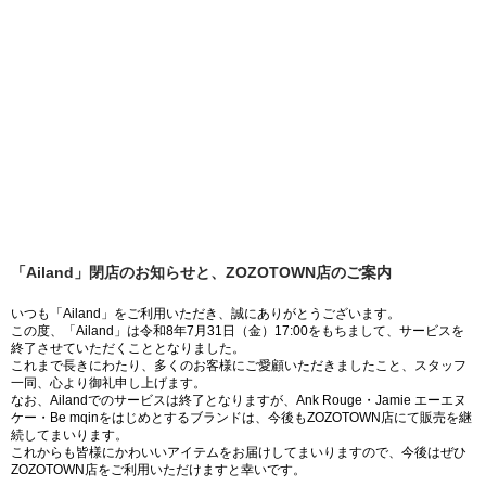
「Ailand」閉店のお知らせと、ZOZOTOWN店のご案内
いつも「Ailand」をご利用いただき、誠にありがとうございます。
この度、「Ailand」は令和8年7月31日（金）17:00をもちまして、サービスを
終了させていただくこととなりました。
これまで長きにわたり、多くのお客様にご愛顧いただきましたこと、スタッフ
一同、心より御礼申し上げます。
なお、Ailandでのサービスは終了となりますが、Ank Rouge・Jamie エーエヌ
ケー・Be mqinをはじめとするブランドは、今後もZOZOTOWN店にて販売を継
続してまいります。
これからも皆様にかわいいアイテムをお届けしてまいりますので、今後はぜひ
ZOZOTOWN店をご利用いただけますと幸いです。