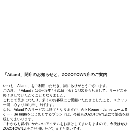
「Ailand」閉店のお知らせと、ZOZOTOWN店のご案内
いつも「Ailand」をご利用いただき、誠にありがとうございます。
この度、「Ailand」は令和8年7月31日（金）17:00をもちまして、サービスを
終了させていただくこととなりました。
これまで長きにわたり、多くのお客様にご愛顧いただきましたこと、スタッフ
一同、心より御礼申し上げます。
なお、Ailandでのサービスは終了となりますが、Ank Rouge・Jamie エーエヌ
ケー・Be mqinをはじめとするブランドは、今後もZOZOTOWN店にて販売を継
続してまいります。
これからも皆様にかわいいアイテムをお届けしてまいりますので、今後はぜひ
ZOZOTOWN店をご利用いただけますと幸いです。