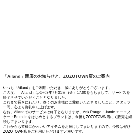
「Ailand」閉店のお知らせと、ZOZOTOWN店のご案内
いつも「Ailand」をご利用いただき、誠にありがとうございます。
この度、「Ailand」は令和8年7月31日（金）17:00をもちまして、サービスを
終了させていただくこととなりました。
これまで長きにわたり、多くのお客様にご愛顧いただきましたこと、スタッフ
一同、心より御礼申し上げます。
なお、Ailandでのサービスは終了となりますが、Ank Rouge・Jamie エーエヌ
ケー・Be mqinをはじめとするブランドは、今後もZOZOTOWN店にて販売を継
続してまいります。
これからも皆様にかわいいアイテムをお届けしてまいりますので、今後はぜひ
ZOZOTOWN店をご利用いただけますと幸いです。